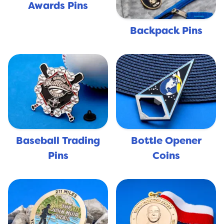
Awards Pins
Backpack Pins
Baseball Trading
Bottle Opener
Pins
Coins