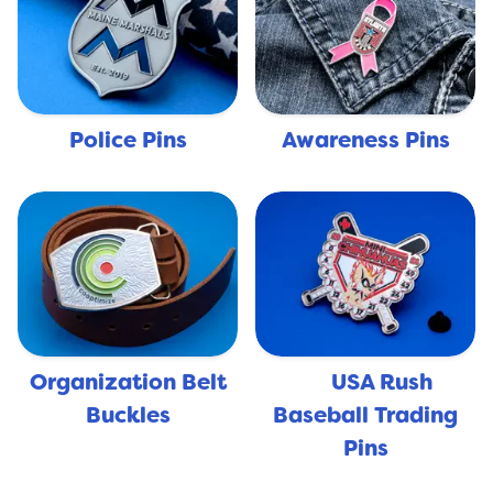
Police Pins
Awareness Pins
Organization Belt
USA Rush
🇺🇸
Buckles
Baseball Trading
Pins