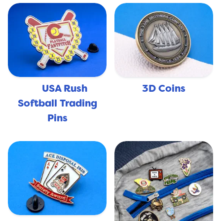
USA Rush
3D Coins
🇺🇸
Softball Trading
Pins