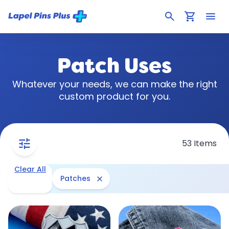
search
shopping_cart
menu
Patch Uses
Whatever your needs, we can make the right
custom product for you.
tune
53 Items
Clear All
close
Patches