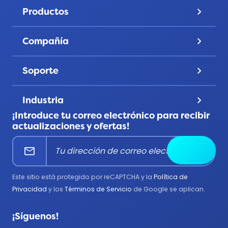
Precios
Productos
keyboard_arrow_down
Galería
Pines de solapa
Descubre
Compañía
keyboard_arrow_down
Monedas de desafío
Cuenta
Sobre nosotros
Parches
Soporte
keyboard_arrow_down
Privacidad
Cintas
Contáctanos
Términos y Condiciones
Usos de productos
Industria
keyboard_arrow_down
Preguntas frecuentes
Todos los productos
¡Introduce tu correo electrónico para recibir
Corporativo
Centro de ayuda
actualizaciones y ofertas!
Educación
mail
Enviar
Bomberos
Gobierno
Este sitio está protegido por reCAPTCHA y la
Política de
Médico
Privacidad
y los
Términos de Servicio
de Google se aplican.
Militar
¡Síguenos!
Policía