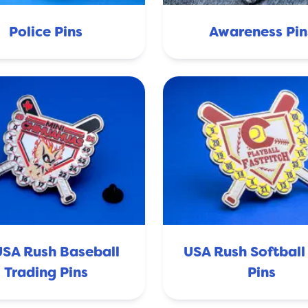
Police Pins
Awareness Pin
SA Rush Baseball
USA Rush Softball
🇺🇸
Trading Pins
Pins