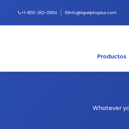
+1-800-252-0904
info@lapelpinsplus.com
call
mail
Productos
keyb
Whatever yo