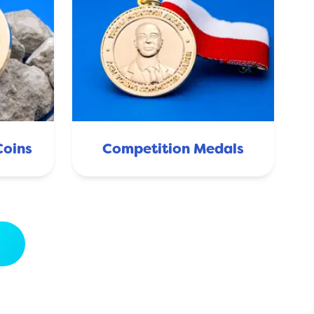
oins
Competition Medals
s