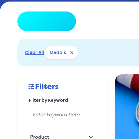
tune
Hide Filters
close
Clear All
Medals
Filters
tune
Filter by Keyword
keyboard_arrow_down
Product