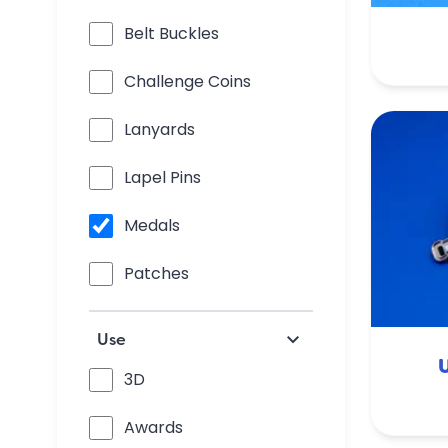
Belt Buckles
Challenge Coins
Lanyards
Lapel Pins
Medals
Patches
keyboard_arrow_down
Use
U
🇺🇸
3D
Awards