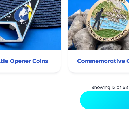
tle Opener Coins
Commemorative C
Showing 12 of 53
View More Use