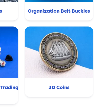
s
Organization Belt Buckles
 Trading
3D Coins