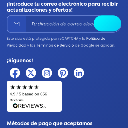
Todos los productos
¡Introduce tu correo electrónico para recibir
Corporativo
Centro de ayuda
actualizaciones y ofertas!
Educación
mail
Enviar
Bomberos
Gobierno
Este sitio está protegido por reCAPTCHA y la
Política de
Médico
Privacidad
y los
Términos de Servicio
de Google se aplican.
Militar
¡Síguenos!
Policía
Métodos de pago que aceptamos