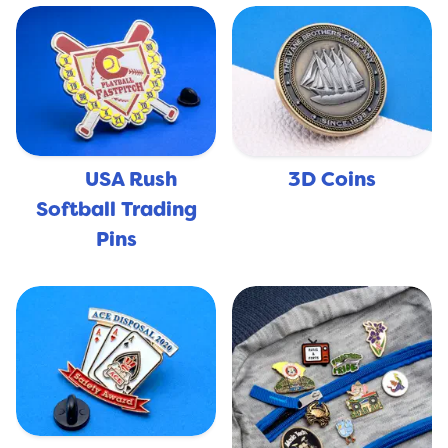
USA Rush
3D Coins
🇺🇸
Softball Trading
Pins