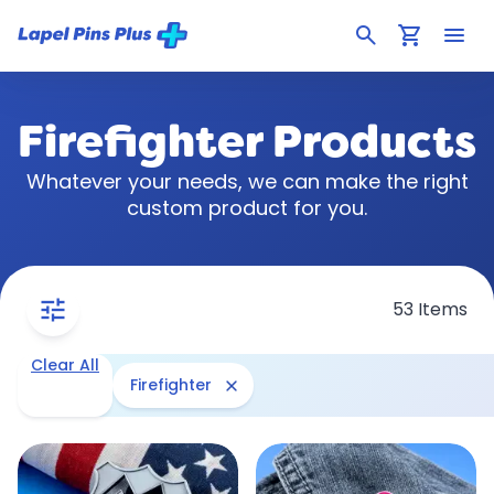
search
shopping_cart
menu
Firefighter Products
Whatever your needs, we can make the right
custom product for you.
tune
53 Items
Clear All
close
Firefighter