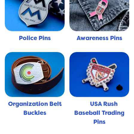
Police Pins
Awareness Pins
Organization Belt
USA Rush
🇺🇸
Buckles
Baseball Trading
Pins