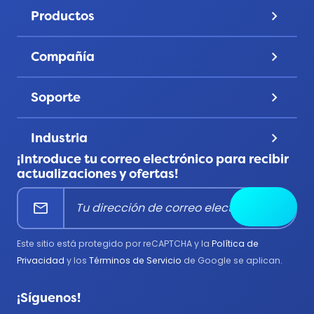
Precios
Productos
keyboard_arrow_down
Galería
Pines de solapa
Descubre
Compañía
keyboard_arrow_down
Monedas de desafío
Cuenta
Sobre nosotros
Parches
Soporte
keyboard_arrow_down
Privacidad
Cintas
Contáctanos
Términos y Condiciones
Usos de productos
Industria
keyboard_arrow_down
Preguntas frecuentes
Todos los productos
¡Introduce tu correo electrónico para recibir
Corporativo
Centro de ayuda
actualizaciones y ofertas!
Educación
mail
Enviar
Bomberos
Gobierno
Este sitio está protegido por reCAPTCHA y la
Política de
Médico
Privacidad
y los
Términos de Servicio
de Google se aplican.
Militar
¡Síguenos!
Policía