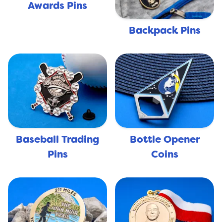
Awards Pins
Backpack Pins
Baseball Trading
Bottle Opener
Pins
Coins