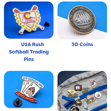
USA Rush
3D Coins
🇺🇸
Softball Trading
Pins