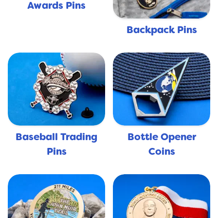
Awards Pins
Backpack Pins
Baseball Trading
Bottle Opener
Pins
Coins