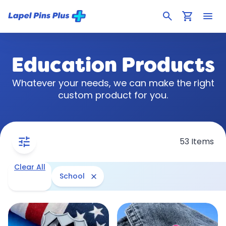
search
shopping_cart
menu
Education Products
Whatever your needs, we can make the right
custom product for you.
tune
53 Items
Clear All
close
School