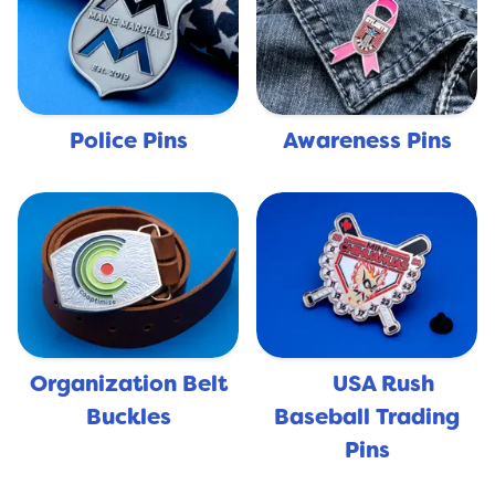
Police Pins
Awareness Pins
Organization Belt
USA Rush
🇺🇸
Buckles
Baseball Trading
Pins