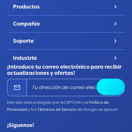
Precios
Productos
keyboard_arrow_down
Galería
Pines de solapa
Descubre
Compañía
keyboard_arrow_down
Monedas de desafío
Cuenta
Sobre nosotros
Parches
Soporte
keyboard_arrow_down
Privacidad
Cintas
Contáctanos
Términos y Condiciones
Usos de productos
Industria
keyboard_arrow_down
Preguntas frecuentes
Todos los productos
¡Introduce tu correo electrónico para recibir
Corporativo
Centro de ayuda
actualizaciones y ofertas!
Educación
mail
Enviar
Bomberos
Gobierno
Este sitio está protegido por reCAPTCHA y la
Política de
Médico
Privacidad
y los
Términos de Servicio
de Google se aplican.
Militar
¡Síguenos!
Policía