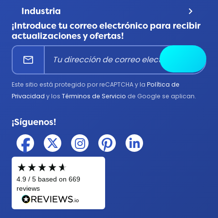
Contáctanos
Términos y Condiciones
Usos de productos
Industria
keyboard_arrow_down
Preguntas frecuentes
Todos los productos
¡Introduce tu correo electrónico para recibir
Corporativo
Centro de ayuda
actualizaciones y ofertas!
Educación
mail
Enviar
Bomberos
Gobierno
Este sitio está protegido por reCAPTCHA y la
Política de
Médico
Privacidad
y los
Términos de Servicio
de Google se aplican.
Militar
¡Síguenos!
Policía