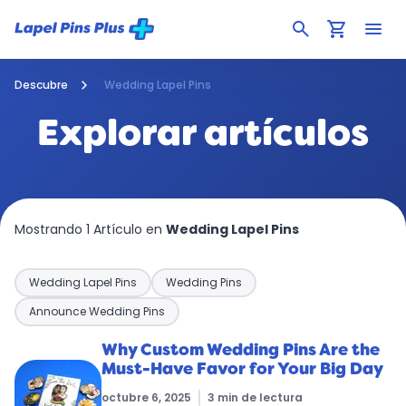
search
shopping_cart
menu
Descubre
Wedding Lapel Pins
Explorar artículos
Mostrando 1 Artículo en
Wedding Lapel Pins
Wedding Lapel Pins
Wedding Pins
Announce Wedding Pins
Why Custom Wedding Pins Are the
Must-Have Favor for Your Big Day
octubre 6, 2025
3 min de lectura