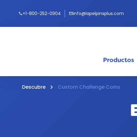
+1-800-252-0904
info@lapelpinsplus.com
call
mail
Productos
keyb
Descubre
Custom Challenge Coins