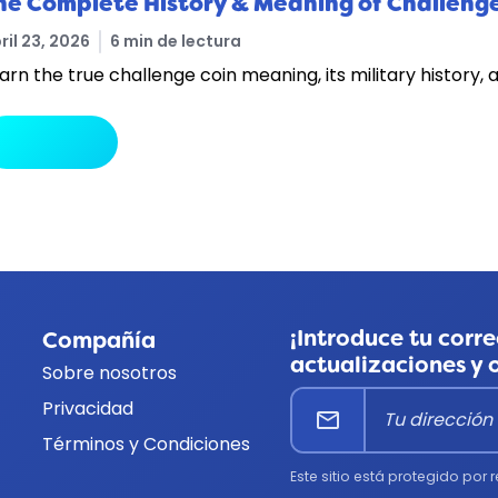
he Complete History & Meaning of Challenge
ril 23, 2026
6 min de lectura
arn the true challenge coin meaning, its military history,
arrow_forward
Leer más
¡Introduce tu corre
Compañía
actualizaciones y 
Sobre nosotros
Privacidad
mail
Términos y Condiciones
Este sitio está protegido por