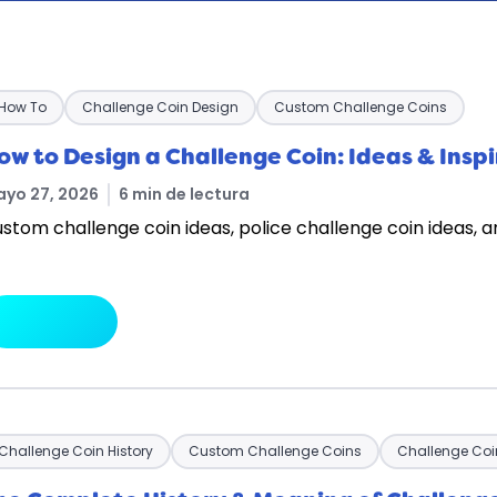
How To
Challenge Coin Design
Custom Challenge Coins
ow to Design a Challenge Coin: Ideas & Insp
yo 27, 2026
6 min de lectura
stom challenge coin ideas, police challenge coin ideas, a
arrow_forward
Leer más
Challenge Coin History
Custom Challenge Coins
Challenge Coi