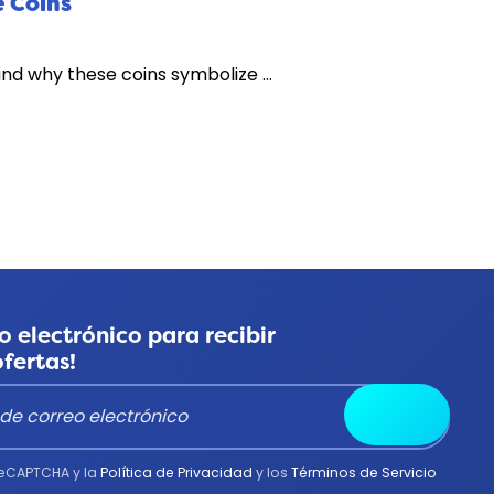
 Coins
 and why these coins symbolize …
o electrónico para recibir
ofertas!
Enviar
 reCAPTCHA y la
Política de Privacidad
y los
Términos de Servicio