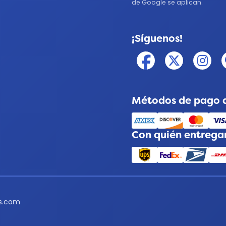
de Google se aplican.
¡Síguenos!
Métodos de pago 
Con quién entreg
us.com