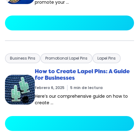
promote your …
arrow_forward
Leer más
Business Pins
Promotional Lapel Pins
Lapel Pins
How to Create Lapel Pins: A Guide
for Businesses
febrero 6, 2025
5 min de lectura
Here’s our comprehensive guide on how to
create …
arrow_forward
Leer más