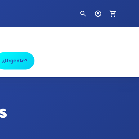
search
account_circle
shopping_cart
¿Urgente?
s