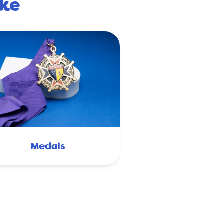
ike
Medals