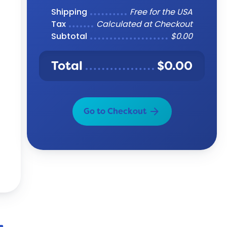
Shipping
Free for the USA
Tax
Calculated at Checkout
Subtotal
$0.00
Total
$0.00
arrow_forward
Go to Checkout