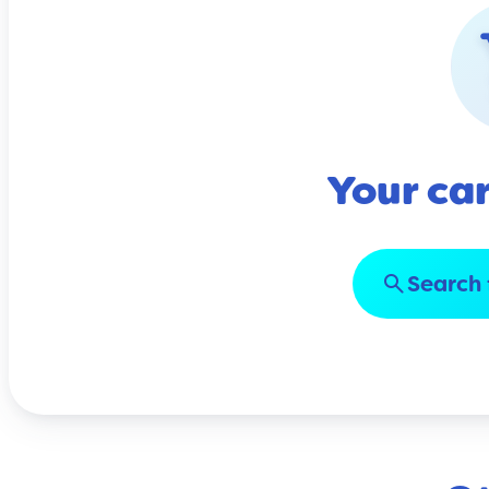
sh
Your car
search
Search 