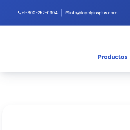
+1-800-252-0904
info@lapelpinsplus.com
call
mail
Productos
keyb